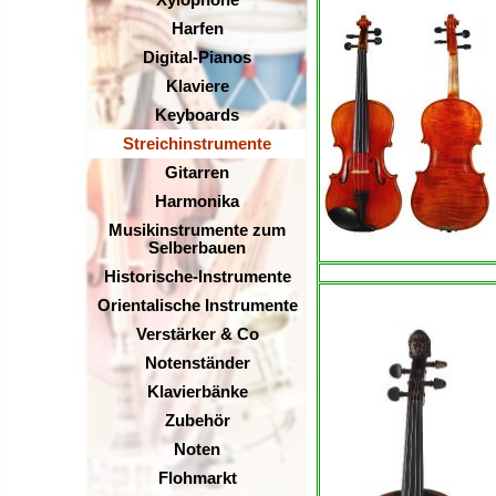
Xylophone
Harfen
Digital-Pianos
Klaviere
Keyboards
Streichinstrumente
Gitarren
Harmonika
Musikinstrumente zum
Selberbauen
Historische-Instrumente
Orientalische Instrumente
Verstärker & Co
Notenständer
Klavierbänke
Zubehör
Noten
Flohmarkt