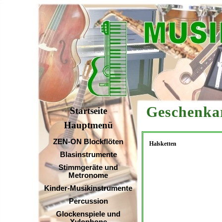
Geschen
Startseite
Hauptmenü
ZEN-ON Blockflöten
Halsketten
Blasinstrumente
Stimmgeräte und
Metronome
Kinder-Musikinstrumente
Percussion
Glockenspiele und