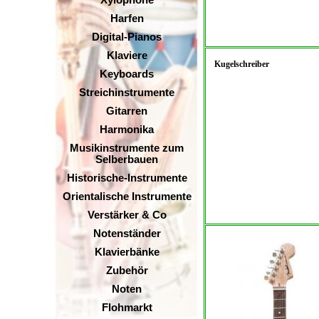
Xylophone
Harfen
Digital-Pianos
Klaviere
Kugelschreiber
Keyboards
Streichinstrumente
Gitarren
Harmonika
Musikinstrumente zum
Selberbauen
Historische-Instrumente
Orientalische Instrumente
Verstärker & Co
Notenständer
Klavierbänke
Zubehör
Noten
Flohmarkt