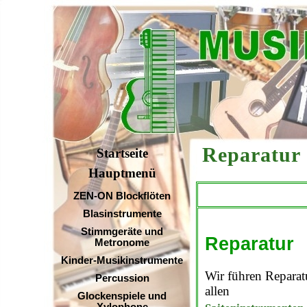
Reparatu
Startseite
Hauptmenü
ZEN-ON Blockflöten
Blasinstrumente
Stimmgeräte und
Reparatur
Metronome
Kinder-Musikinstrumente
Wir führen Repara
Percussion
allen
Glockenspiele und