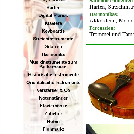
Xylophone
Saiteninstrumenten 
Harfen, Streichins
Harfen
Harmonikas:
Digital-Pianos
Akkordeon, Melod
Klaviere
Percussion:
Keyboards
Trommel und Tamb
Streichinstrumente
Gitarren
Harmonika
Musikinstrumente zum
Selberbauen
Historische-Instrumente
Orientalische Instrumente
Verstärker & Co
Notenständer
Klavierbänke
Zubehör
Noten
Flohmarkt